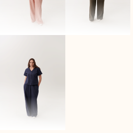
Брюки из крапивы розовые
Брюки из крапивы хаки
44
46
48
50
42
44
48
50
5500,-
5500,-
5000,-
5000,-
Брюки из крапивы синие